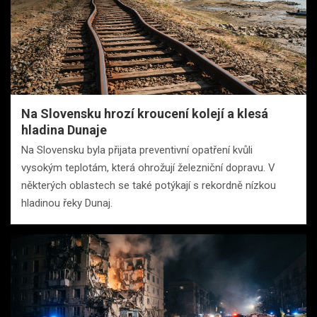
Na Slovensku hrozí kroucení kolejí a klesá
hladina Dunaje
Na Slovensku byla přijata preventivní opatření kvůli
vysokým teplotám, která ohrožují železniční dopravu. V
některých oblastech se také potýkají s rekordně nízkou
hladinou řeky Dunaj.