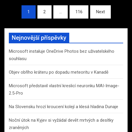
Stránkování
1
2
…
116
Next
příspěvků
Nejnovější příspěvky
Microsoft instaluje OneDrive Photos bez uživatelského
souhlasu
Objev obřího kráteru po dopadu meteoritu v Kanadě
Microsoft představil vlastní kreslicí neuronku MAI-Image-
2.5-Pro
Na Slovensku hrozí kroucení kolejí a klesá hladina Dunaje
Noční útok na Kyjev si vyžádal devět mrtvých a desítky
zraněných