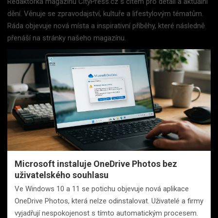
Redaktorka magazínu CityPress.cz s citem pro detail a aktuální
dění. Věnuje se zpravodajství, kultuře a lifestylovým tématům.
Ráda objevuje nová místa a inspirativní příběhy, které následně
přenáší na stránky našeho magazínu.
Microsoft instaluje OneDrive Photos bez
uživatelského souhlasu
Ve Windows 10 a 11 se potichu objevuje nová aplikace
OneDrive Photos, která nelze odinstalovat. Uživatelé a firmy
vyjadřují nespokojenost s tímto automatickým procesem.