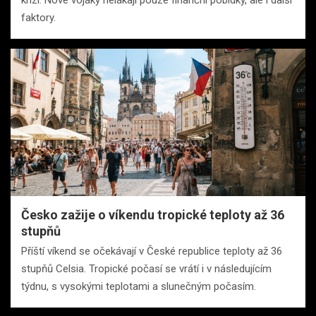
faktory.
Česko zažije o víkendu tropické teploty až 36
stupňů
Příští víkend se očekávají v České republice teploty až 36
stupňů Celsia. Tropické počasí se vrátí i v následujícím
týdnu, s vysokými teplotami a slunečným počasím.