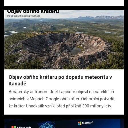
Objev obřího kráteru po dopadu meteoritu v
Kanadě
Amatérský astronom Joël Lapointe objevil na satelitních
snímcích v Mapách Google obří kráter. Odborníci potvrdili,
že kráter Uhackatik vznikl před přibližně 390 miliony lety.