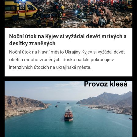
Noční útok na Kyjev si vyžádal devět mrtvých a
desítky zraněných
Noční útok na hlavní město Ukrajiny Kyjev si vyžádal devět
obětí a mnoho zraněných. Rusko nadále pokračuje v
intenzivních útocích na ukrajinská města.