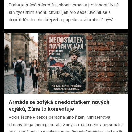
Praha je rušné město full shonu, práce a povinností. Najít
si v týdenním shonu chvilku jen pro sebe, uvolnit se a
dopřát tělu trochu hřejivého paprsku a vitamínu D bývá…
Armáda se potýká s nedostatkem nových
vojáků, Zůna to komentuje
Podle ředitele sekce personálního řízení Ministerstva
obrany, brigádního generála Zůny, armáda není v personální
krizi. Nové vojáky nelákají pouze finanční pobídky, ale i další