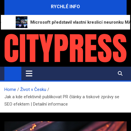
Skip
RYCHLÉ INFO
to
content
Microsoft představil vlastní kreslicí neuronku MAI-Im
CityPress.cz
Aktuální zpravodajství a moderní trendy
Home
Život v Česku
Jak a kde efektivně publikovat PR články a tiskové zprávy se
SEO efektem | Detailní informace