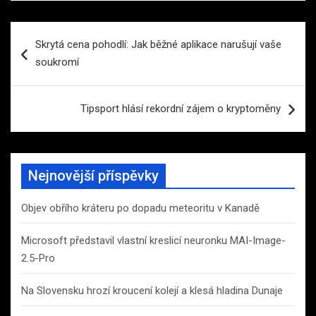
Navigace
Skrytá cena pohodlí: Jak běžné aplikace narušují vaše
pro
soukromí
příspěvek
Tipsport hlásí rekordní zájem o kryptoměny
Nejnovější příspěvky
Objev obřího kráteru po dopadu meteoritu v Kanadě
Microsoft představil vlastní kreslicí neuronku MAI-Image-
2.5-Pro
Na Slovensku hrozí kroucení kolejí a klesá hladina Dunaje